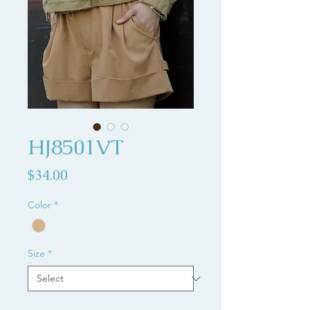
HJ8501VT
Price
$34.00
Color
*
Size
*